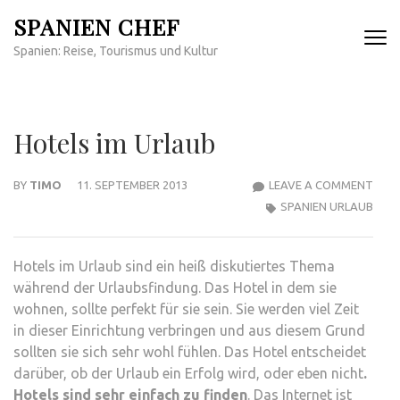
Skip
SPANIEN CHEF
to
Spanien: Reise, Tourismus und Kultur
content
(Press
Enter)
Hotels im Urlaub
HOT
BY
TIMO
11. SEPTEMBER 2013
LEAVE A COMMENT
IM
SPANIEN URLAUB
URL
Hotels im Urlaub sind ein heiß diskutiertes Thema
während der Urlaubsfindung. Das Hotel in dem sie
wohnen, sollte perfekt für sie sein. Sie werden viel Zeit
in dieser Einrichtung verbringen und aus diesem Grund
sollten sie sich sehr wohl fühlen. Das Hotel entscheidet
darüber, ob der Urlaub ein Erfolg wird, oder eben nicht
.
Hotels sind sehr einfach zu finden
. Das Internet ist